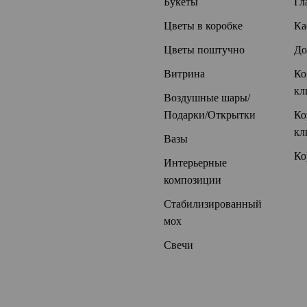
Букеты
Гл
Цветы в коробке
Ка
Цветы поштучно
До
Витрина
Ко
кл
Воздушные шары/
Подарки/Открытки
Ко
кл
Вазы
Ко
Интерьерные
композиции
Стабилизированный
мох
Свечи