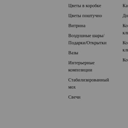
Цветы в коробке
Ка
Цветы поштучно
До
Витрина
Ко
кл
Воздушные шары/
Подарки/Открытки
Ко
кл
Вазы
Ко
Интерьерные
композиции
Стабилизированный
мох
Свечи