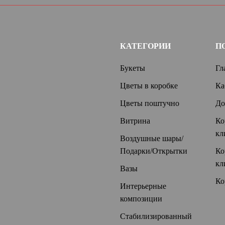
КАТЕГОРИИ
П
Букеты
Гл
Цветы в коробке
Ка
Цветы поштучно
До
Витрина
Ко
кл
Воздушные шары/
Подарки/Открытки
Ко
кл
Вазы
Ко
Интерьерные
композиции
Стабилизированный