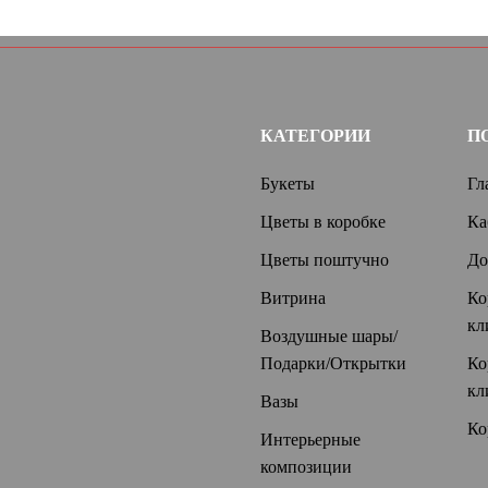
КАТЕГОРИИ
П
Букеты
Гл
Цветы в коробке
Ка
Цветы поштучно
До
Витрина
Ко
кл
Воздушные шары/
Подарки/Открытки
Ко
кл
Вазы
Ко
Интерьерные
композиции