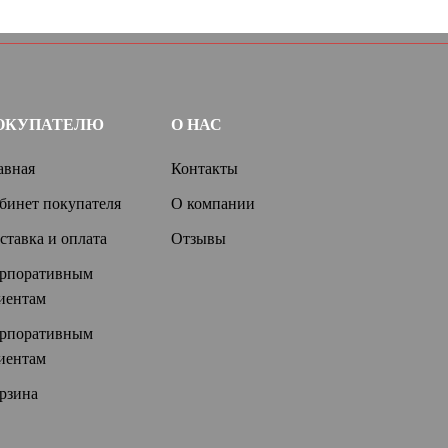
ОКУПАТЕЛЮ
О НАС
авная
Контакты
бинет покупателя
О компании
ставка и оплата
Отзывы
рпоративным
иентам
рпоративным
иентам
рзина