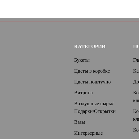
КАТЕГОРИИ
П
Букеты
Гл
Цветы в коробке
Ка
Цветы поштучно
До
Витрина
Ко
кл
Воздушные шары/
Подарки/Открытки
Ко
кл
Вазы
Ко
Интерьерные