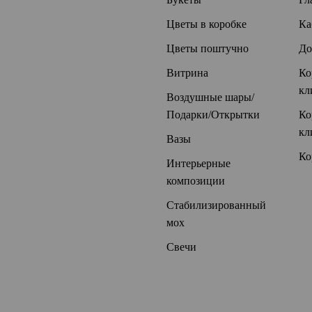
Цветы в коробке
Ка
Цветы поштучно
До
Витрина
Ко
кл
Воздушные шары/
Подарки/Открытки
Ко
кл
Вазы
Ко
Интерьерные
композиции
Стабилизированный
мох
Свечи