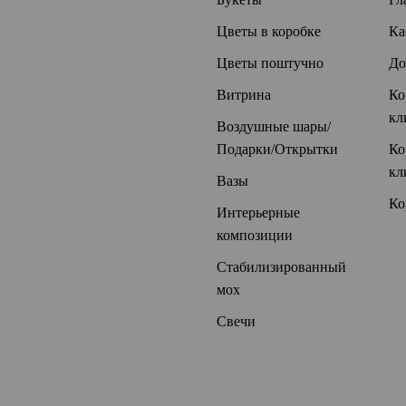
Цветы в коробке
Ка
Цветы поштучно
До
Витрина
Ко
кл
Воздушные шары/
Подарки/Открытки
Ко
кл
Вазы
Ко
Интерьерные
композиции
Стабилизированный
мох
Свечи